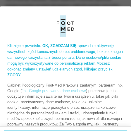
zoperowane przed okresem zakończenia wzrostu
kostnego, istnieje wysokie ryzyko nawrotu problemu.
Hallux małego palca
Jeśli dokucza Ci bolesny obrzęk zewnętrznej części
stopy przy małym palcu, możesz mieć halluxa
Kliknięcie przycisku
OK, ZGADZAM SIĘ
spowoduje aktywację
małego palca. Często występuje też twarde
wszystkich zgód koniecznych do bezproblemowego, bezpiecznego i
zrogowacenie i bolesne zapalenie kaletki w tej
darmowego korzystania z treści portalu. Dane osobowe/pliki cookie
mogą być wykorzystywane do personalizacji reklam.Możesz
okolicy. To bardzo podobna choroba do halluxa –
dokonać zmiany ustawień udzielanych zgód, klikając przycisk
palucha koślawego. Powoduje ją najczęściej
ZGODY
.
chodzenie w zbyt wąskich butach. Powinieneś
Gabinet Podologiczny Foot-Med Kraków z zaufanymi partnerami np.
zmienić je na komfortowe, szerokie, aby zapewnić
Google (
Jak Google przetwarza dane osobowe
) przechowuje lub
odpowiednią ilość miejsca dla małego palca. Jeśli to
odczytuje informacje zawarte na Twoim urządzeniu, takie jak pliki
nie pomoże, ale dolegliwości bedą Ci przeszkadzały,
cookie, przetwarzamy dane osobowe, takie jak unikalne
identyfikatory, informacje przesyłane przez urządzenia końcowe
wykonamy chirurgiczną korekcję.
niezbędne do personalizacji reklam i treści, udostępnienie funkcji
mediów społecznościowych pomiaru ruchu jak również dla rozwoju i
poprawny naszych produktów. Za Twoją zgodą my, jak i partnerzy
możemy wykorzystywać precyzyjne dane geolokalizacyjne i