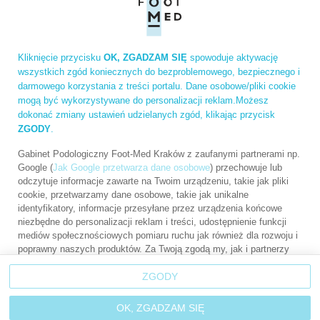
zadbanymi stopami przez cały rok.
Kliknięcie przycisku
OK, ZGADZAM SIĘ
spowoduje aktywację
wszystkich zgód koniecznych do bezproblemowego, bezpiecznego i
darmowego korzystania z treści portalu. Dane osobowe/pliki cookie
mogą być wykorzystywane do personalizacji reklam.Możesz
dokonać zmiany ustawień udzielanych zgód, klikając przycisk
ZGODY
.
Gabinet Podologiczny Foot-Med Kraków z zaufanymi partnerami np.
Google (
Jak Google przetwarza dane osobowe
) przechowuje lub
Umów wizytę w klinice
odczytuje informacje zawarte na Twoim urządzeniu, takie jak pliki
Foot-Med i zadbaj o swoje stopy
cookie, przetwarzamy dane osobowe, takie jak unikalne
identyfikatory, informacje przesyłane przez urządzenia końcowe
niezbędne do personalizacji reklam i treści, udostępnienie funkcji
Rejestracja
mediów społecznościowych pomiaru ruchu jak również dla rozwoju i
poprawny naszych produktów. Za Twoją zgodą my, jak i partnerzy
możemy wykorzystywać precyzyjne dane geolokalizacyjne i
identyfikację poprzez skanowanie urządzeń. Przechodząc do
ZGODY
serwisu zgadzasz się na wskazane działania.
Możesz wyrazić zgodę na powyższe cele przetwarzania poprzez
OK, ZGADZAM SIĘ
kliknięcie w przycisk
OK, ZGADZAM SIĘ
, możesz również nie